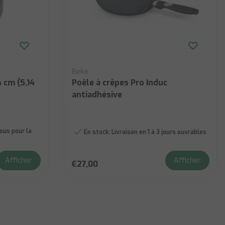
Beka
 cm (5,14
Poêle à crêpes Pro Induc
antiadhésive
us pour la
En stock:
Livraison en 1 à 3 jours ouvrables
Afficher
Afficher
€27,00