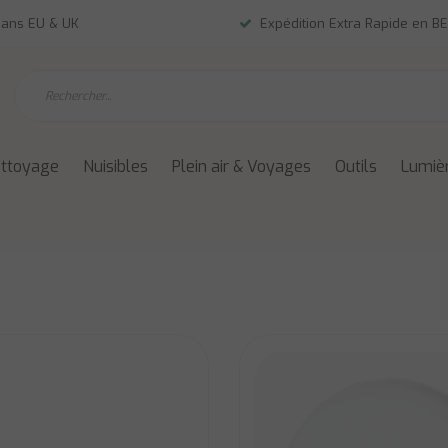
dans EU & UK
Expédition Extra Rapide en BE
ettoyage
Nuisibles
Plein air & Voyages
Outils
Lumièr