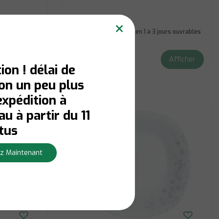
×
us pour la
En stock:
Livraison en 1 à 3 jours ouvrables
Afficher
Afficher
€9,10
ion ! délai de
son un peu plus
expédition à
u à partir du 11
tus
z Maintenant