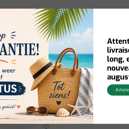
rraad:
Contactez-nous pour la
Niet op voorraad:
Contactez-no
té du stock
disponibilité du stock
Afficher
€8,90
Attent
livrai
long, 
nouvea
augus
Achete