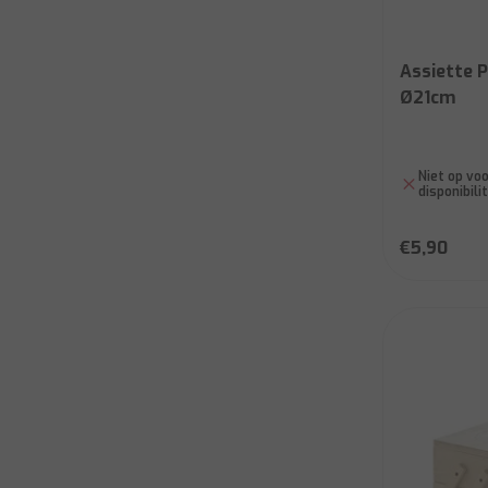
Assiette P
Ø21cm
Niet op voo
disponibili
€5,90