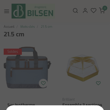
0
Accueil
Mots-clés
21.5 cm
21.5 cm
Soldes
Brilliant
Sac Isotherme
Ensemble 3 sections