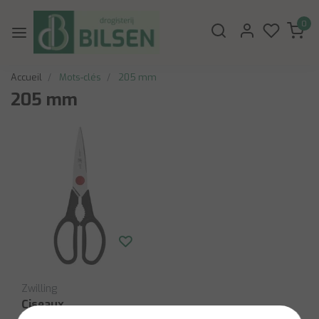
0
Accueil
Mots-clés
205 mm
205 mm
Zwilling
Ciseaux