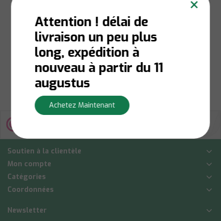
×
multifonctions Twin
L - 205 mm
Attention ! délai de
livraison un peu plus
Niet op voorraad:
Contactez-nous pour la
long, expédition à
disponibilité du stock
€16,80
nouveau à partir du 11
Afficher
augustus
Achetez Maintenant
Soutien à la clientèle
Mon compte
Catégories
Coordonnées
Newsletter