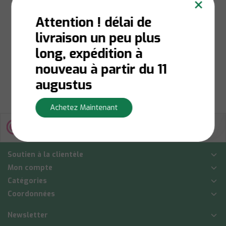
×
Parfum d’Ambiance
– Brume Parfumée
Attention ! délai de
de Luxe 180ml
livraison un peu plus
En stock:
Livraison en 1
à 3 jours ouvrables
long, expédition à
€27,00
nouveau à partir du 11
Afficher
augustus
Achetez Maintenant
Soutien à la clientèle
Mon compte
Catégories
Coordonnées
Newsletter