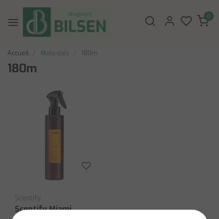
0
Accueil
Mots-clés
180m
180m
Scentify
Scentify Miami