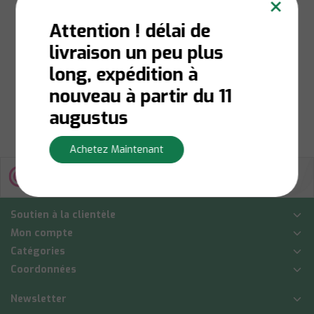
×
de jardin
multifonctionnels
Attention ! délai de
livraison un peu plus
Niet op voorraad:
Contactez-nous pour la
long, expédition à
disponibilité du stock
€25,00
nouveau à partir du 11
Afficher
augustus
Achetez Maintenant
Soutien à la clientèle
Mon compte
Catégories
Coordonnées
Newsletter