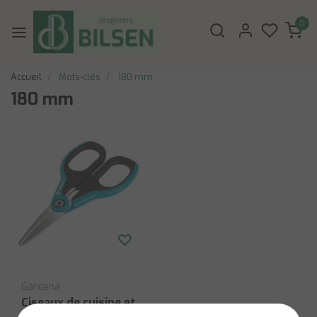
0
Accueil
Mots-clés
180 mm
180 mm
Gardena
Ciseaux de cuisine et