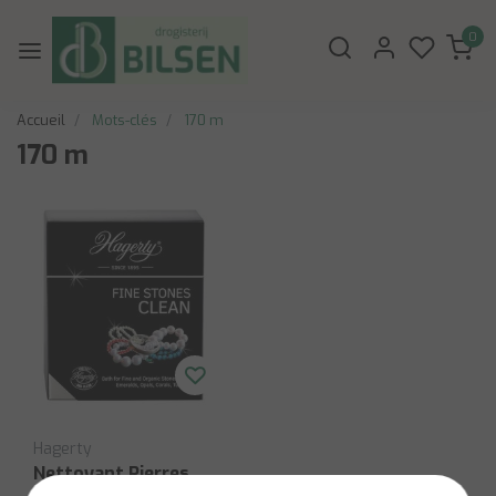
0
Accueil
Mots-clés
170 m
170 m
Hagerty
Nettoyant Pierres