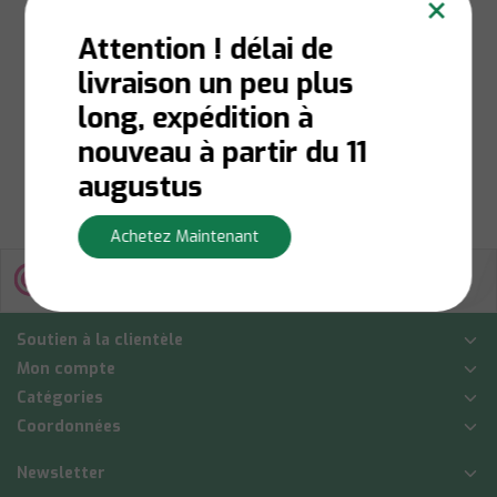
×
Fines, 170 ml
Attention ! délai de
livraison un peu plus
En stock:
Livraison en 1
à 3 jours ouvrables
long, expédition à
€9,70
nouveau à partir du 11
Afficher
augustus
Achetez Maintenant
Soutien à la clientèle
Mon compte
Catégories
Coordonnées
Newsletter