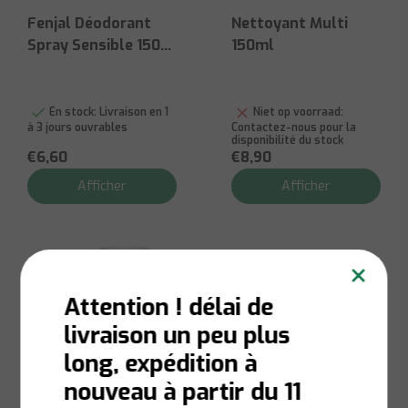
Fenjal Déodorant
Nettoyant Multi
Spray Sensible 150
150ml
ml
En stock:
Livraison en 1
Niet op voorraad:
à 3 jours ouvrables
Contactez-nous pour la
disponibilité du stock
€6,60
€8,90
Afficher
Afficher
×
Attention ! délai de
livraison un peu plus
long, expédition à
nouveau à partir du 11