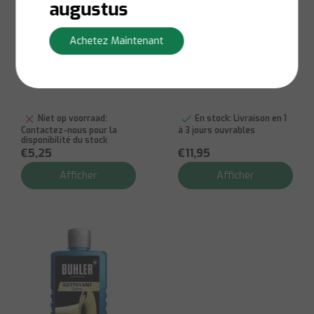
augustus
Starwax
Achetez Maintenant
Soudal PU Schuim
Colorless Leather
150ml
Care Cream 150ml
Niet op voorraad:
En stock:
Livraison en 1
Contactez-nous pour la
à 3 jours ouvrables
disponibilité du stock
€5,25
€11,95
Afficher
Afficher