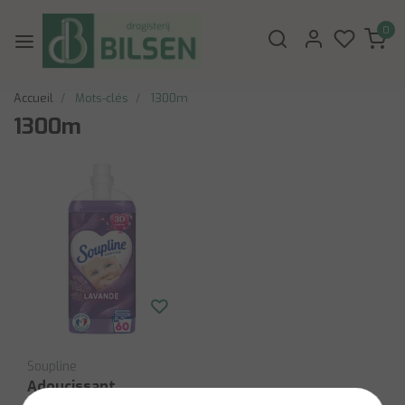
0
Accueil
Mots-clés
1300m
1300m
Soupline
Adoucissant