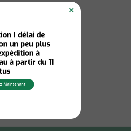
×
ion ! délai de
son un peu plus
expédition à
u à partir du 11
tus
z Maintenant