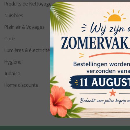
Produits de Nettoyage
Nuisibles
Plein air & Voyages
Outils
Lumières & électricité
Victorinox
Hygiène
Victorinox
mm, Red/B
Judaïca
Home discounts
Niet op voo
disponibili
€70,00
€