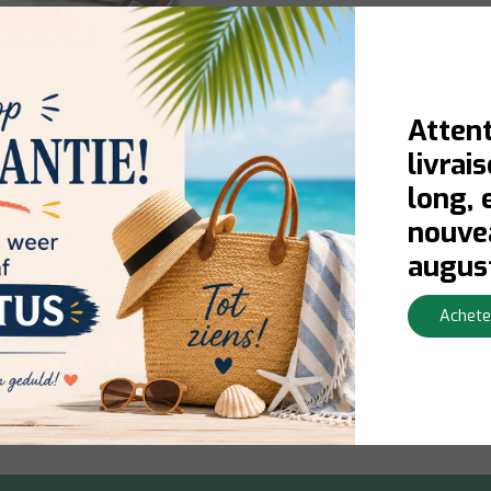
Attent
livrai
long, 
nouvea
 Ranger 79 M Grip, 130
augus
lack
Achete
rraad:
Contactez-nous pour la
té du stock
Afficher
79,00