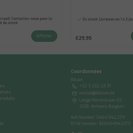
rraad:
Contactez-nous pour la
En stock:
Livraison en 1 à 3 j
té du stock
Afficher
€29,95
e
Coordonnées
Bilsen
es
+32 3 232 23 31
uhaits
bestel@dbilsen.be
produits
Lange Kievitstraat 65
2018, Antwerp Belgium
KvK Number: 0464.942.279
le
BTW-number: BE0464942279