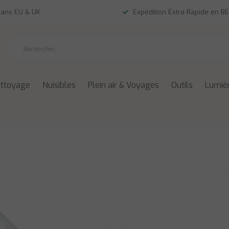
dans EU & UK
Expédition Extra Rapide en BE
ettoyage
Nuisibles
Plein air & Voyages
Outils
Lumièr