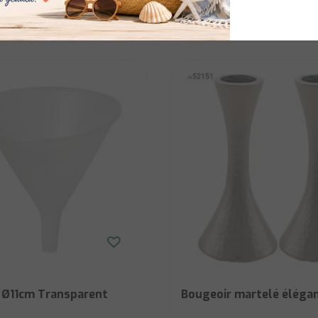
Afficher
€3,15
 Ø11cm Transparent
Bougeoir martelé élégan