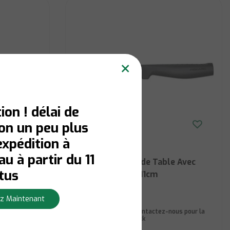
×
ion ! délai de
son un peu plus
expédition à
u à partir du 11
rs
Fiskars Couteau de Table Avec
tus
Couvercle Noir - 11cm
z Maintenant
Niet op voorraad:
Contactez-nous pour la
ours ouvrables
disponibilité du stock