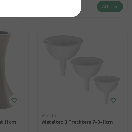
Afficher
Afficher
€7,50
Metaltex
t 11 cm
Metaltex 3 Trechters 7-9-11cm