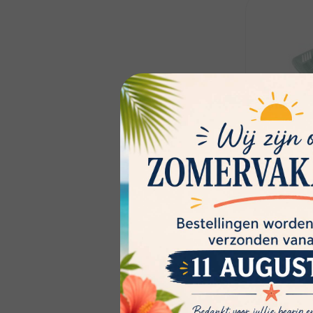
Hega
Bali Afdru
En stock: