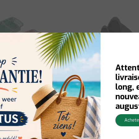
Attent
livrai
long, 
Fackelmann
nouvea
iprek Met Plateau 3ass
Ensemble de 3 entonnoi
augus
alimentaires
Achete
Livraison en 1 à 3 jours ouvrables
En stock:
Livraison en 1 à 3 j