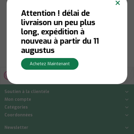
×
bols Classic Touch
Attention ! délai de
livraison un peu plus
Niet op voorraad:
Contactez-nous pour la
long, expédition à
disponibilité du stock
€52,00
nouveau à partir du 11
Afficher
augustus
Achetez Maintenant
Soutien à la clientèle
Mon compte
Catégories
Coordonnées
Newsletter