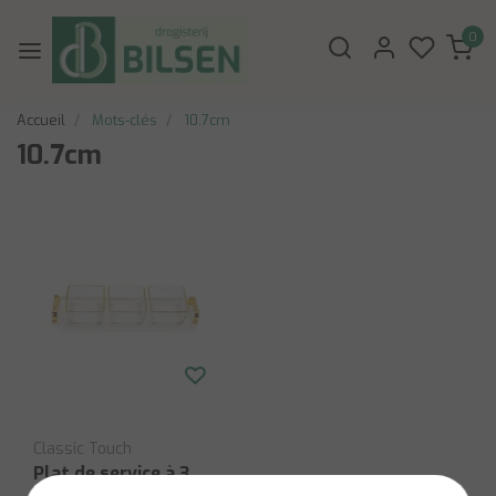
0
Accueil
Mots-clés
10.7cm
10.7cm
Classic Touch
Plat de service à 3