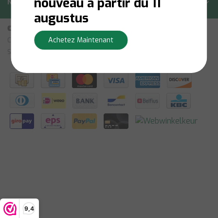
nouveau à partir du 11
Newsletter
augustus
© Copyright 2026 - Bilsen | Realisatie
InStijl Media
Achetez Maintenant
Conditions Générales
|
Avertissement
|
Politique de Confidentialité
|
Sitemap: French
|
RSS Feed
9,4