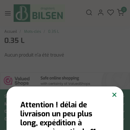
0
Accueil
Mots-clés
0.35 L
0.35 L
Aucun produit n'a été trouvé
×
Soutien à la clientèle
Attention ! délai de
Mon compte
Catégories
livraison un peu plus
Coordonnées
long, expédition à