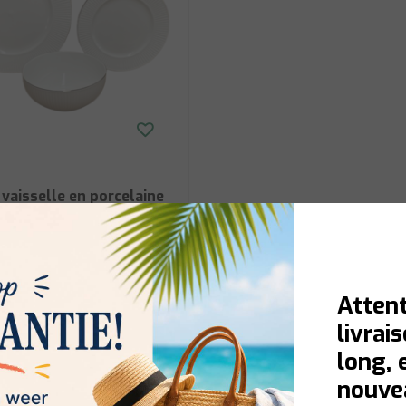
 vaisselle en porcelaine
illante Royal 18 pièces +
Livraison en 1 à 3 jours ouvrables
Attent
livrai
Afficher
long, 
nouvea