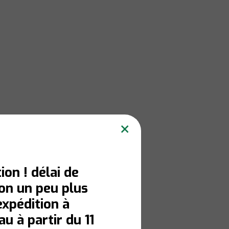
×
ion ! délai de
son un peu plus
expédition à
u à partir du 11