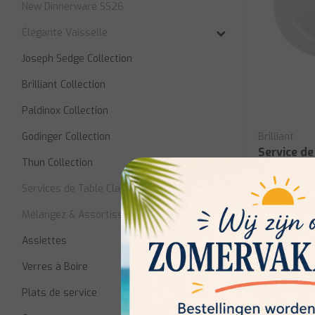
New Dinnerware SS26
Élégante Vaisselle
Joseph Sedge Collection
Brilliant Collection
Paldinox Collection
Godinger Collection
Brilliant
Service de
Thun Collection
osseuse br
6 bols
Services de Table Classiques
Mélangez & Assortissez la Vaisselle
En stock:
Assiettes
€130,00
Verres à Boire
Plats de service