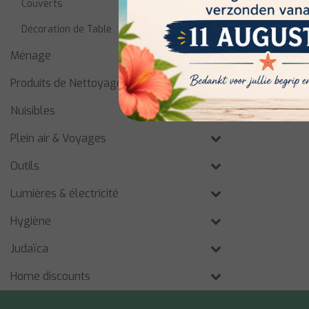
Couverts
Décoration de Table
Ménage
Produits de Nettoyage
Nuisibles
Plein air & Voyages
Outils
Lumières & électricité
Hygiène
Judaïca
Home discounts