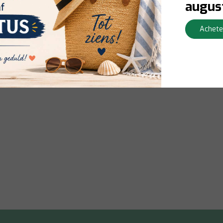
augus
Achete