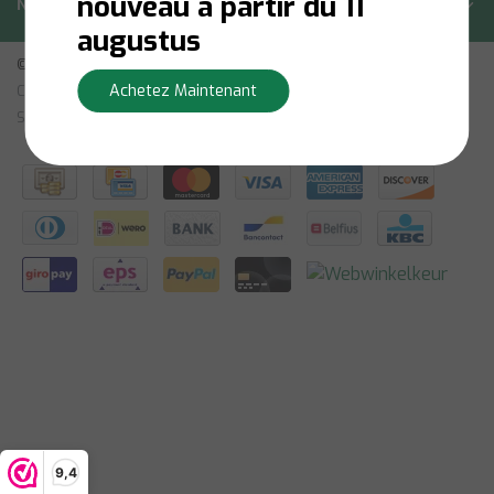
nouveau à partir du 11
Newsletter
augustus
© Copyright 2026 - Bilsen | Realisatie
InStijl Media
Achetez Maintenant
Conditions Générales
|
Avertissement
|
Politique de Confidentialité
|
Sitemap: French
|
RSS Feed
9,4