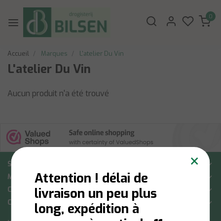
0
Accueil
Marques
L'atelier Du Vin
L'atelier Du Vin
Aucun produit n'a été trouvé
×
Soutien à la clientèle
Attention ! délai de
Mon compte
Catégories
livraison un peu plus
Coordonnées
long, expédition à