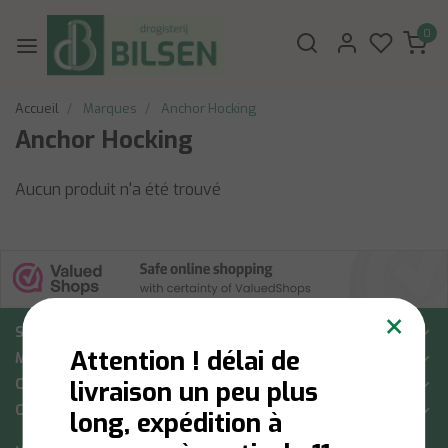
0
Accueil
Marques
Anchor Hocking
Anchor Hocking
Aucun produit n'a été trouvé
×
Soutien à la clientèle
Attention ! délai de
Mon compte
Catégories
livraison un peu plus
Coordonnées
long, expédition à