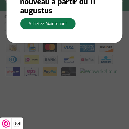
nouveau à partir du 11
Newsletter
augustus
© Copyright 2026 - Bilsen | Realisatie
InStijl Media
Achetez Maintenant
Conditions Générales
|
Avertissement
|
Politique de Confidentialité
|
Sitemap: French
|
RSS Feed
9,4