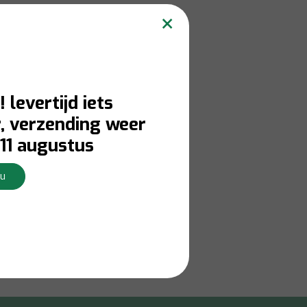
×
! levertijd iets
, verzending weer
11 augustus
Nu