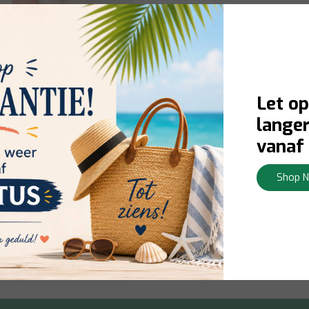
Let op
langer
vanaf 
kset SinkSide – 8-
kergrijs
Shop 
Bekijken