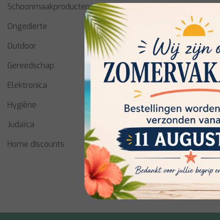
Schoonmaakproducten
Ongedierte
Outdoor
Gereedschap
Elektronica
Brabantia
Hygiëne
Schoonmaa
delig, Don
Judaïca
Home discounts
€24,95