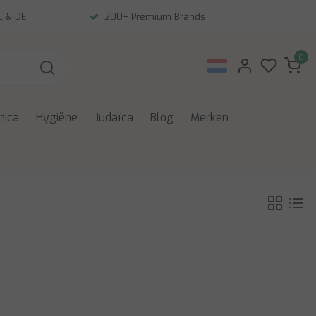
NL & DE
200+ Premium Brands
0
nica
Hygiëne
Judaïca
Blog
Merken