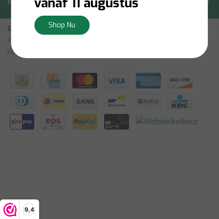
vanaf 11 augustus
Nieuwsbrief
Shop Nu
© Copyright 2026 - Bilsen | Realisatie
InStijl Media
Algemene Voorwaarden
|
Vrijtekening
|
Privacybeleid
|
Sitemap:
Nederlands
|
RSS Feed
9,4