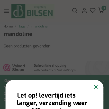
0
Home
Tags
mandoline
mandoline
Geen producten gevonden!
Klantenservice
×
Mijn account
Categorieën
Let op! levertijd iets
Contactgegevens
langer, verzending weer