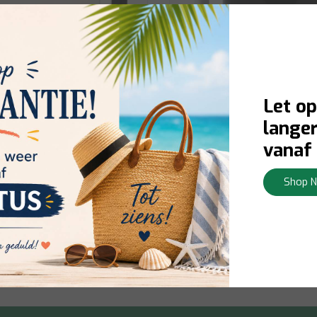
Let op
langer
vanaf 
 Cup White Black
Acryl Wasbeker Zwart W
"
Handvatten - 13 cm
Shop 
ad:
Levering 1-3 werkdagen
Op voorraad:
Levering 1-3 w
Bekijken
€39,00