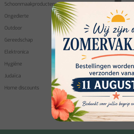
Schoonmaakproducten
Ongedierte
Outdoor
Gereedschap
Elektronica
Hygiëne
Acrylic Washing
Handles 5
Judaïca
Home discounts
Op voorra
€39,00