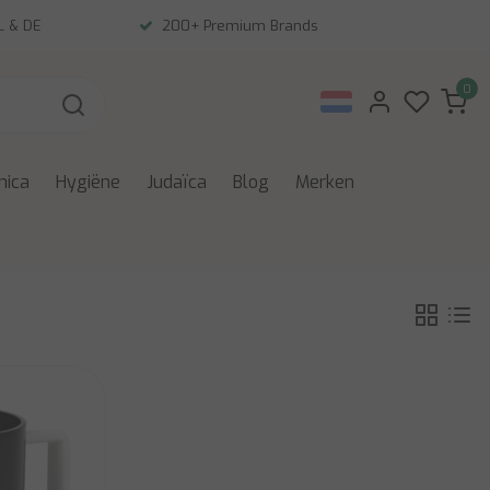
NL & DE
200+ Premium Brands
0
nica
Hygiëne
Judaïca
Blog
Merken