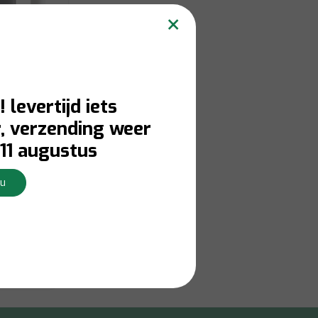
×
! levertijd iets
, verzending weer
11 augustus
itte
Nu
erkdagen
Bekijken