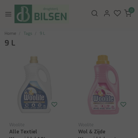
0
Home
Tags
9 L
9 L
Woolite
Woolite
Alle Textiel
Wol & Zijde