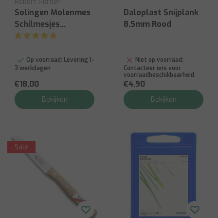
Robert Herder
Solingen Molenmes
Daloplast Snijplank
Schilmesjes
8.5mm Rood
Molenmes
Roestbaar Kaart-
85mm
Op voorraad:
Levering 1-
Niet op voorraad:
3 werkdagen
Contacteer ons voor
voorraadbeschikbaarheid
€18,00
€4,90
Bekijken
Bekijken
Sale