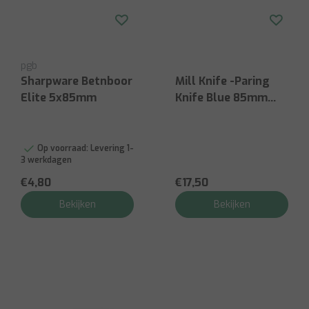
pgb
Sharpware Betnboor
Mill Knife -Paring
Elite 5x85mm
Knife Blue 85mm
Stainless - Plastic
Handle
Op voorraad:
Levering 1-
3 werkdagen
€4,80
€17,50
Bekijken
Bekijken