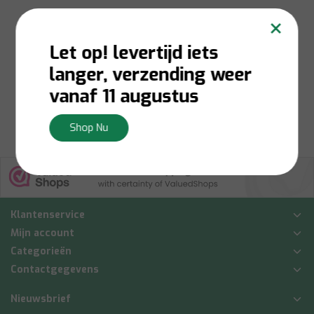
×
Let op! levertijd iets
Niet op voorraad:
Contacteer ons voor
langer, verzending weer
voorraadbeschikbaarheid
€30,00
vanaf 11 augustus
Bekijken
Shop Nu
Klantenservice
Mijn account
Categorieën
Contactgegevens
Nieuwsbrief