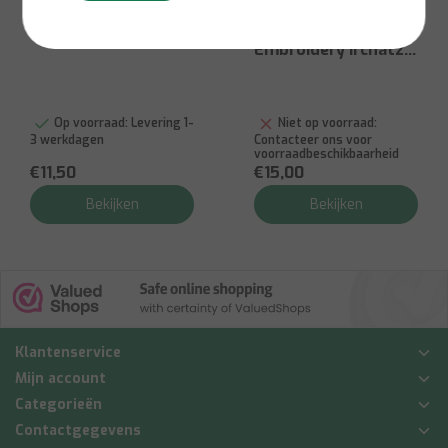
Ibili
Art
Spuitzak Nylon
Art Hand Towel with
Embroidery Irchatz
32x50 cm
Op voorraad:
Levering 1-
Niet op voorraad:
3 werkdagen
Contacteer ons voor
voorraadbeschikbaarheid
€11,50
€15,00
Bekijken
Bekijken
Klantenservice
Mijn account
Categorieën
Contactgegevens