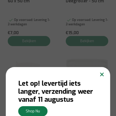
60 x 50 cm
Deegroller - 50 cm
Op voorraad:
Levering 1-
Op voorraad:
Levering 1-
3 werkdagen
3 werkdagen
€7,00
€15,00
Bekijken
Bekijken
×
Let op! levertijd iets
langer, verzending weer
vanaf 11 augustus
Shop Nu