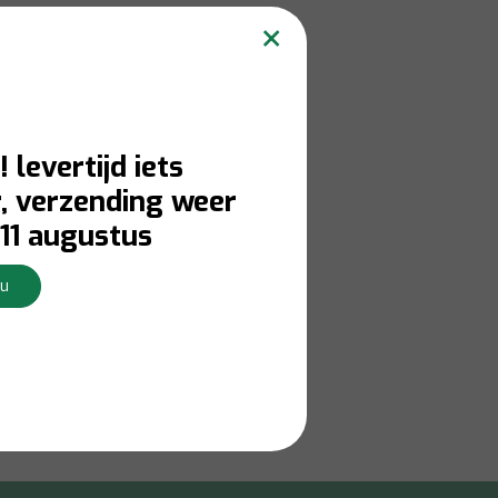
×
! levertijd iets
, verzending weer
11 augustus
Nu