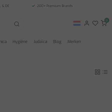
NL & DE
200+ Premium Brands
0
nica
Hygiëne
Judaïca
Blog
Merken