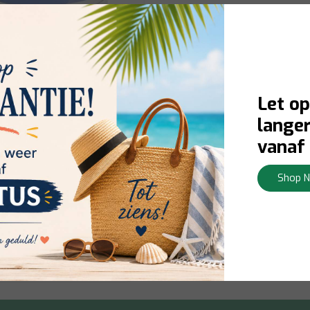
Let op
langer
vanaf 
ver Hak- en Schudkom
Shop 
ad:
Levering 1-3 werkdagen
Bekijken