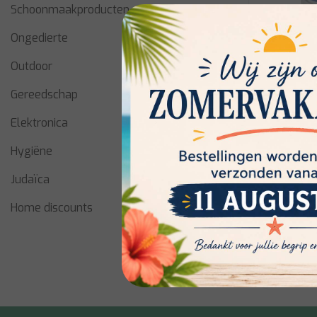
Schoonmaakproducten
Ongedierte
Outdoor
Gereedschap
Elektronica
Tefal
Hygiëne
Jamie Oli
Judaïca
Home discounts
Op voorra
€16,00