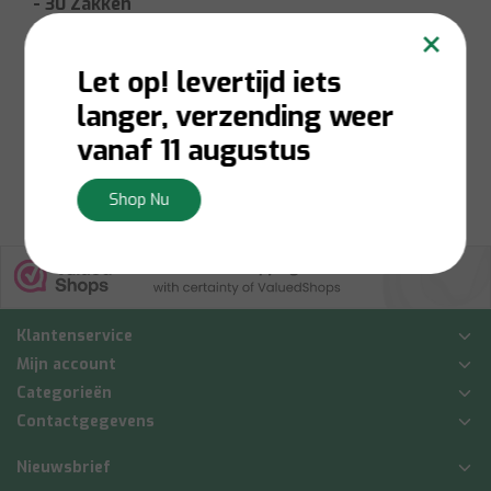
- 30 Zakken
×
Let op! levertijd iets
Niet op voorraad:
Contacteer ons voor
langer, verzending weer
voorraadbeschikbaarheid
€13,00
vanaf 11 augustus
Bekijken
Shop Nu
Klantenservice
Mijn account
Categorieën
Contactgegevens
Nieuwsbrief