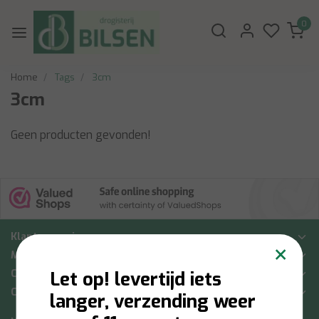
0
Home
Tags
3cm
3cm
Geen producten gevonden!
Klantenservice
×
Mijn account
Categorieën
Let op! levertijd iets
Contactgegevens
langer, verzending weer