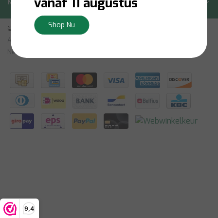
vanaf 11 augustus
Nieuwsbrief
Shop Nu
© Copyright 2026 - Bilsen | Realisatie
InStijl Media
Algemene Voorwaarden
|
Vrijtekening
|
Privacybeleid
|
Sitemap:
Nederlands
|
RSS Feed
9,4