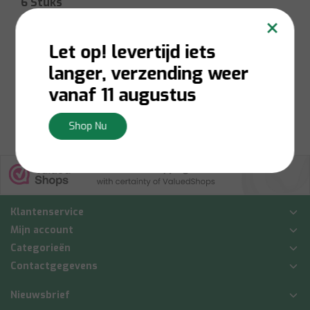
6 Stuks
×
Let op! levertijd iets
Op voorraad:
Levering 1-
3 werkdagen
langer, verzending weer
€45,00
vanaf 11 augustus
Bekijken
Shop Nu
Klantenservice
Mijn account
Categorieën
Contactgegevens
Nieuwsbrief