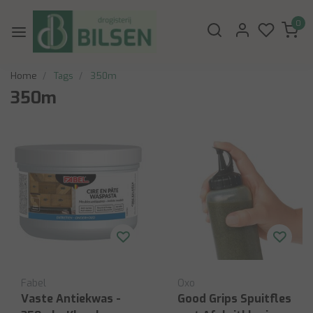
0
Home
Tags
350m
350m
Fabel
Oxo
Vaste Antiekwas -
Good Grips Spuitfles