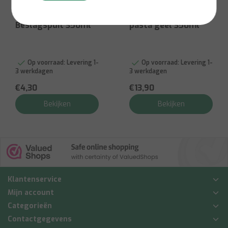
Fabel
Patisse Spuitzak
Fabel Antiekwas
Beslagspuit 350ml
pasta geel 350ml
Op voorraad:
Levering 1-
Op voorraad:
Levering 1-
3 werkdagen
3 werkdagen
€4,30
€13,90
Bekijken
Bekijken
Klantenservice
Mijn account
Categorieën
Contactgegevens