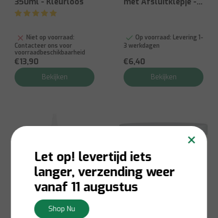
350ml - Kleurloos
met Afsluitklepje -
350ml
Niet op voorraad:
Op voorraad:
Levering 1-
Contacteer ons voor
3 werkdagen
voorraadbeschikbaarheid
€13,90
€6,40
Bekijken
Bekijken
×
Let op! levertijd iets
langer, verzending weer
vanaf 11 augustus
Shop Nu