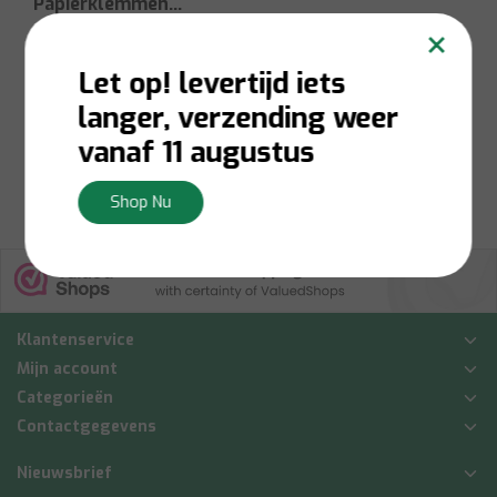
Papierklemmen
×
32mm
Let op! levertijd iets
langer, verzending weer
€1,00
vanaf 11 augustus
Bekijken
Shop Nu
Klantenservice
Mijn account
Categorieën
Contactgegevens
Nieuwsbrief