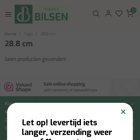
0
Home
Tags
28.8 cm
28.8 cm
Geen producten gevonden!
Klantenservice
×
Mijn account
Categorieën
Let op! levertijd iets
Contactgegevens
langer, verzending weer