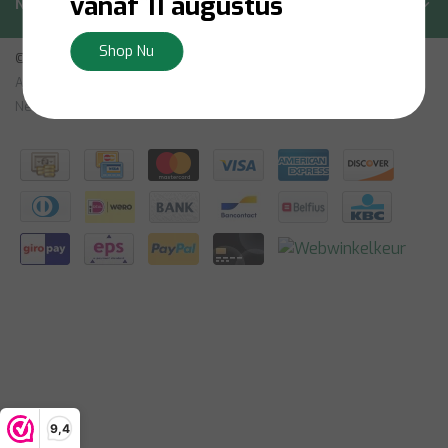
vanaf 11 augustus
Nieuwsbrief
Shop Nu
© Copyright 2026 - Bilsen | Realisatie
InStijl Media
Algemene Voorwaarden
|
Vrijtekening
|
Privacybeleid
|
Sitemap:
Nederlands
|
RSS Feed
9,4