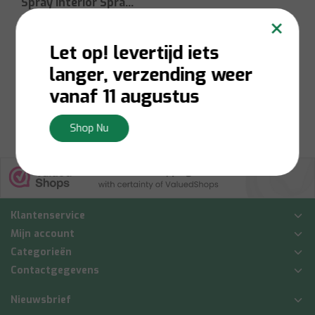
Spray Interior Spray
×
Botanica
Meer Varianten Beschikbaar
Let op! levertijd iets
Niet op voorraad:
Contacteer ons voor
langer, verzending weer
voorraadbeschikbaarheid
€4,50
vanaf 11 augustus
Bekijken
Shop Nu
Klantenservice
Mijn account
Categorieën
Contactgegevens
Nieuwsbrief