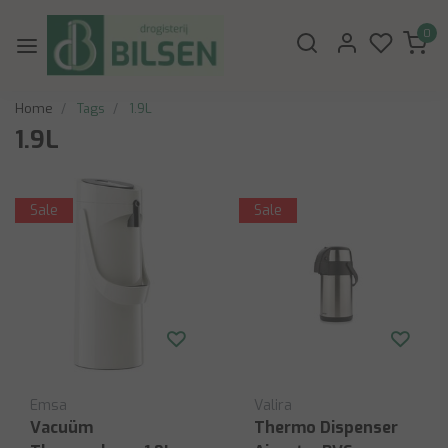
0
Home
Tags
1.9L
1.9L
Sale
Sale
Emsa
Valira
Vacuüm
Thermo Dispenser