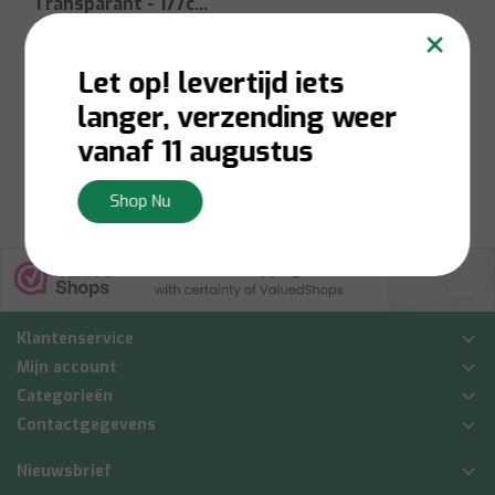
Transparant - 177cm
×
Rond
Let op! levertijd iets
Op voorraad:
Levering 1-
3 werkdagen
langer, verzending weer
€5,00
vanaf 11 augustus
Bekijken
Shop Nu
Klantenservice
Mijn account
Categorieën
Contactgegevens
Nieuwsbrief