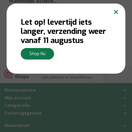
Wasmiddel Actieve
×
Geurbestrijding
1.54L
Let op! levertijd iets
Niet op voorraad:
Contacteer ons voor
langer, verzending weer
voorraadbeschikbaarheid
€17,95
vanaf 11 augustus
Bekijken
Shop Nu
Klantenservice
Mijn account
Categorieën
Contactgegevens
Nieuwsbrief