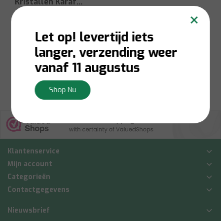
Kristallen Karaf
×
1.36L
Let op! levertijd iets
Niet op voorraad:
Contacteer ons voor
langer, verzending weer
voorraadbeschikbaarheid
€28,00
vanaf 11 augustus
Bekijken
Shop Nu
Klantenservice
Mijn account
Categorieën
Contactgegevens
Nieuwsbrief