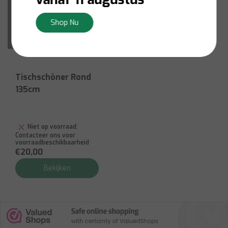
Shop Nu
Tischschöner Rond
135cm
Niet op voorraad:
Contacteer ons voor
voorraadbeschikbaarheid
€20,00
Bekijken