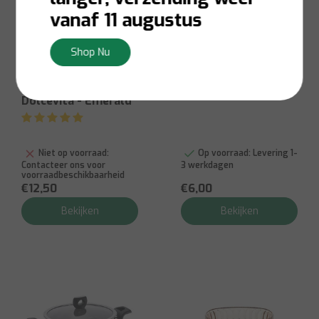
vanaf 11 augustus
Shop Nu
Guzzini
Guzzini
Schaaltje Ø12cm
Serveerbeker 12cm
Dolcevita - Emerald
Niet op voorraad:
Op voorraad:
Levering 1-
Contacteer ons voor
3 werkdagen
voorraadbeschikbaarheid
€12,50
€6,00
Bekijken
Bekijken