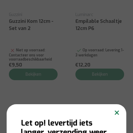
Guzzini
Luminarc
Guzzini Kom 12cm -
Empilable Schaaltje
Set van 2
12cm P6
Niet op voorraad:
Op voorraad:
Levering 1-
Contacteer ons voor
3 werkdagen
voorraadbeschikbaarheid
€9,50
€12,20
Bekijken
Bekijken
×
Let op! levertijd iets
langer, verzending weer