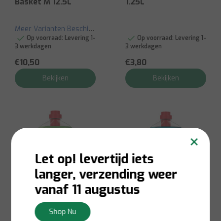
Basket M 12.5L
1.25L
Meer Varianten Beschikbaar
Op voorraad:
Levering 1-
Op voorraad:
Levering 1-
3 werkdagen
3 werkdagen
€10,50
€3,80
Bekijken
Bekijken
×
Let op! levertijd iets
langer, verzending weer
vanaf 11 augustus
Shop Nu