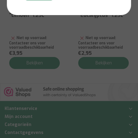
AJAX
AJAX
Allesreiniger
Allesreiniger
“Limoen” 1.25L
"Eucalyptus" 1.25L
Niet op voorraad:
Niet op voorraad:
Contacteer ons voor
Contacteer ons voor
voorraadbeschikbaarheid
voorraadbeschikbaarheid
€3,95
€2,95
Bekijken
Bekijken
Klantenservice
Mijn account
Categorieën
Contactgegevens