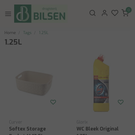
0
Home
Tags
1.25L
1.25L
Curver
Glorix
Softex Storage
WC Bleek Original