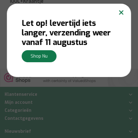
100L+Kraantje
×
Let op! levertijd iets
Op voorraad:
Levering 1-
3 werkdagen
langer, verzending weer
€60,00
vanaf 11 augustus
Bekijken
Shop Nu
Klantenservice
Mijn account
Categorieën
Contactgegevens
Nieuwsbrief