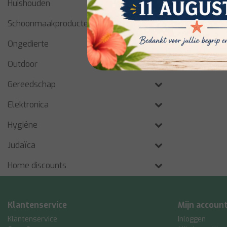
Huishouden
Schoonmaakproducten
Ongedierte
Outdoor
Gereedschap
Elektronica
Hygiëne
Judaïca
Home discounts
Klantenservice
Mijn accoun
Klantenservice
Inloggen