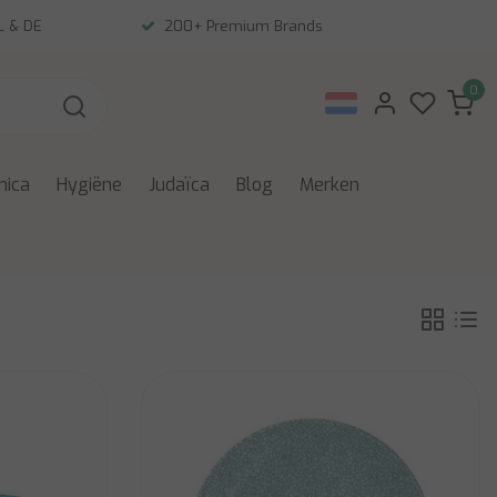
NL & DE
200+ Premium Brands
0
nica
Hygiëne
Judaïca
Blog
Merken