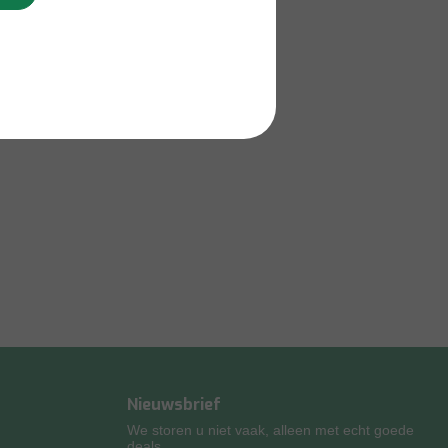
Nieuwsbrief
We storen u niet vaak, alleen met echt goede
deals.