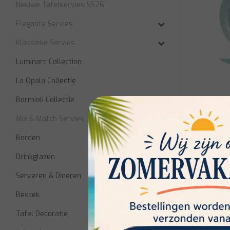
Nieuwe Tafelservies SS26
Elegante Servies
Klassieke Servies
Luminarc Collection
La Opala Collectie
Bormioli Collectie
Luminarc
Icy Turqu
Mix & Match Servies
P6
Borden
Drinkglazen
Niet op voo
voorraadbe
Serveren & Dineren
€39,50
Bestek
Tafel Decoratie