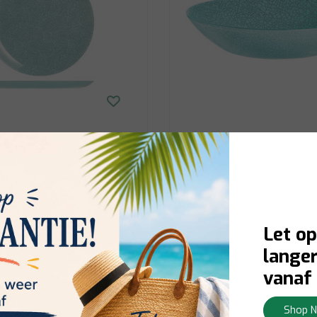
Luminarc
oise Dinner Plate D26cm
Luminarc Icy Turquoise Soup Plate
20cm P6
rraad:
Contacteer ons voor
Op voorraad:
Levering 1-3 w
Let op
schikbaarheid
langer
Bekijken
€18,00
vanaf 
Shop 