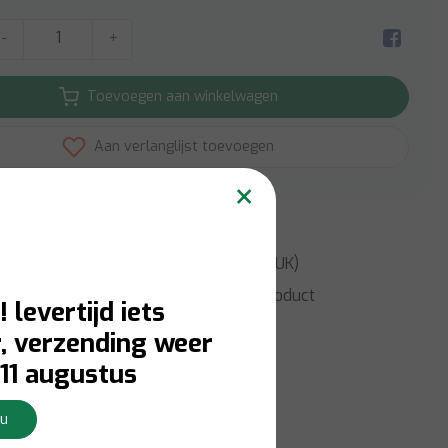
-
+
Toevoegen aan winkelwagen
Aan verlanglijst toevoegen
×
erzending
boven
€49
(BE, NL & DE)
erzending
boven
€79
(Rest van EU en UK)
formatie?
Neem contact op over dit product
! levertijd iets
, verzending weer
11 augustus
Nu