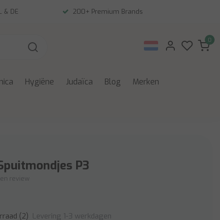
NL & DE
200+ Premium Brands
0
nica
Hygiëne
Judaïca
Blog
Merken
Spuitmondjes P3
igen review
Levering 1-3 werkdagen
rraad (2)