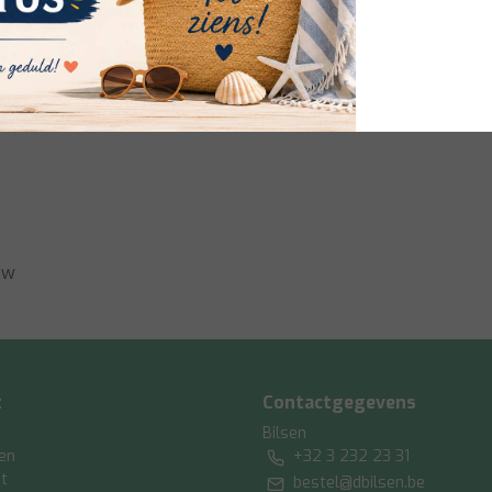
8710439022826
ew
t
Contactgegevens
Bilsen
gen
+32 3 232 23 31
st
bestel@dbilsen.be