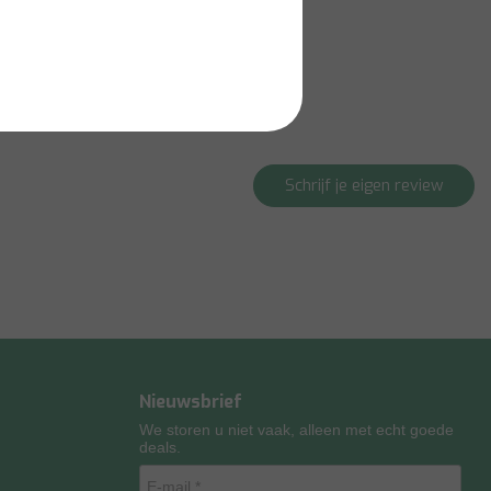
Schrijf je eigen review
Nieuwsbrief
We storen u niet vaak, alleen met echt goede
deals.