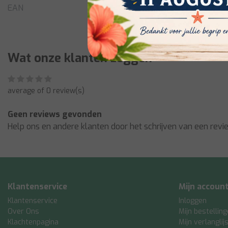
EAN
Wat onze klanten zeggen
average of 0 review(s)
Geen reviews gevonden
Help ons en andere klanten door het schrijven van een revi
Klantenservice
Mijn accoun
Klantenservice
Inloggen
Over Ons
Mijn bestellin
Klachtenpagina
Mijn verlanglij