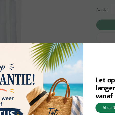
Aantal
Afbeelding vergroten
Gratis v
Gratis v
Meer in
Let op
langer
vanaf 
Bison
Shop 
6301953