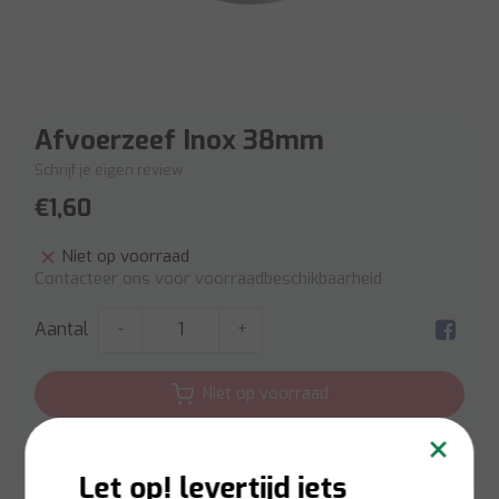
Afvoerzeef Inox 38mm
Schrijf je eigen review
€1,60
Niet op voorraad
Contacteer ons voor voorraadbeschikbaarheid
Aantal
-
+
Niet op voorraad
×
Aan verlanglijst toevoegen
Let op! levertijd iets