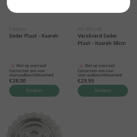
Paldinox
Ner Mitzvah
Seder Plaat - Kaareh
Verzilverd Seder
Plaat - Kaareh 38cm
Niet op voorraad:
Niet op voorraad:
Contacteer ons voor
Contacteer ons voor
voorraadbeschikbaarheid
voorraadbeschikbaarheid
€28,00
€29,95
Bekijken
Bekijken