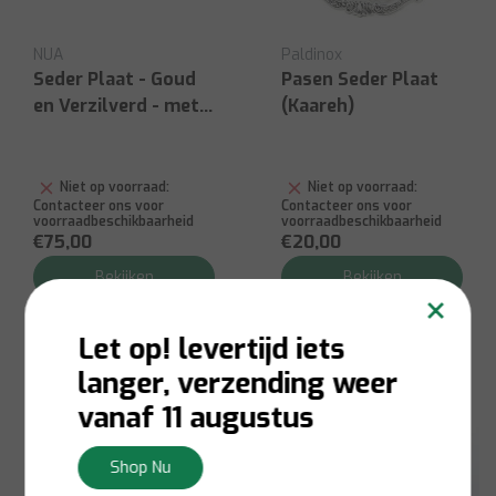
NUA
Paldinox
Seder Plaat - Goud
Pasen Seder Plaat
en Verzilverd - met
(Kaareh)
Poten
Niet op voorraad:
Niet op voorraad:
Contacteer ons voor
Contacteer ons voor
voorraadbeschikbaarheid
voorraadbeschikbaarheid
€75,00
€20,00
Bekijken
Bekijken
×
Let op! levertijd iets
langer, verzending weer
vanaf 11 augustus
Shop Nu