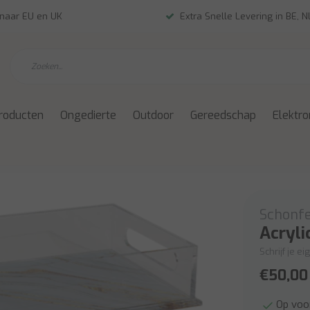
 naar EU en UK
Extra Snelle Levering in BE, 
roducten
Ongedierte
Outdoor
Gereedschap
Elektro
Schonfe
Acryli
Schrijf je e
€50,00
Op voo