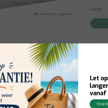
Aantal
Afbeelding vergroten
Gratis v
Gratis v
Meer in
Let op
langer
vanaf 
Schonfeld Collection
Shop 
182691