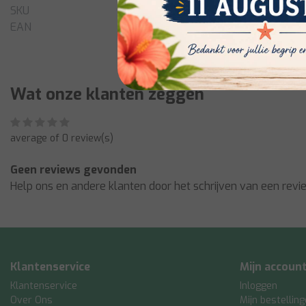
SKU
EAN
Wat onze klanten zeggen
average of 0 review(s)
Geen reviews gevonden
Help ons en andere klanten door het schrijven van een revi
Klantenservice
Mijn accoun
Klantenservice
Inloggen
Over Ons
Mijn bestellin