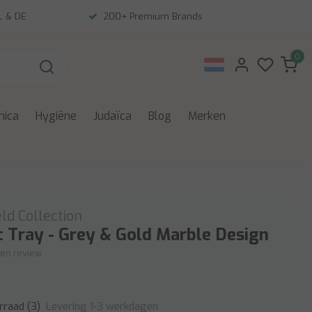
NL & DE
200+ Premium Brands
0
nica
Hygiëne
Judaïca
Blog
Merken
ld Collection
c Tray - Grey & Gold Marble Design
igen review
Levering 1-3 werkdagen
rraad (3)