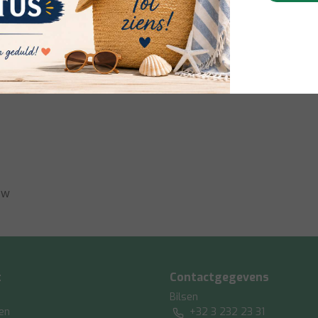
182691
6035301826916
ew
t
Contactgegevens
Bilsen
gen
+32 3 232 23 31