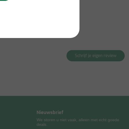
Schrijf je eigen review
Nieuwsbrief
We storen u niet vaak, alleen met echt goede
deals.