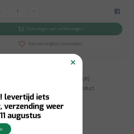
-
+
Toevoegen aan winkelwagen
Aan verlanglijst toevoegen
×
erzending
boven
€49
(BE, NL & DE)
erzending
boven
€79
(Rest van EU en UK)
formatie?
Neem contact op over dit product
! levertijd iets
, verzending weer
11 augustus
Nu