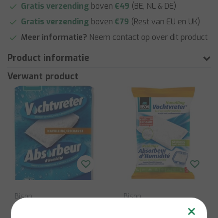
Gratis verzending
boven
€49
(BE, NL & DE)
Gratis verzending
boven
€79
(Rest van EU en UK)
Meer informatie?
Neem contact op over dit product
Product informatie
Verwant product
Bison
Bison
×
Vochtvreter Airmax
Bison Navulling