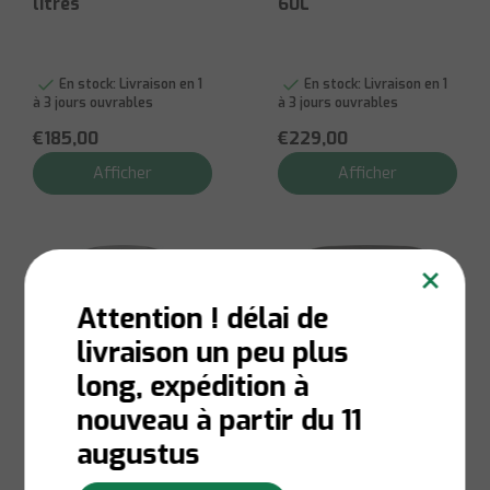
litres
60L
En stock:
Livraison en 1
En stock:
Livraison en 1
à 3 jours ouvrables
à 3 jours ouvrables
€185,00
€229,00
Afficher
Afficher
×
Attention ! délai de
livraison un peu plus
long, expédition à
nouveau à partir du 11
augustus