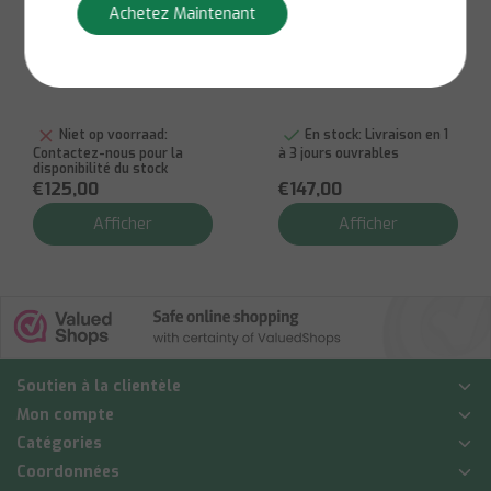
Brabantia
Brabantia
Achetez Maintenant
Poubelle Touch -
Poubelle tactile -
Platine 30L
40L
Niet op voorraad:
En stock:
Livraison en 1
Contactez-nous pour la
à 3 jours ouvrables
disponibilité du stock
€125,00
€147,00
Afficher
Afficher
Soutien à la clientèle
Mon compte
Catégories
Coordonnées