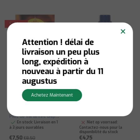
Soldes
×
Attention ! délai de
livraison un peu plus
long, expédition à
nouveau à partir du 11
augustus
Eres
Eres
Bloc d'éclairage
Amidon durable, 500
Achetez Maintenant
pour allume-feu
ml
Plus de variantes disponibles
En stock:
Livraison en 1
Niet op voorraad:
à 3 jours ouvrables
Contactez-nous pour la
disponibilité du stock
€7,50
€4,75
€8,50