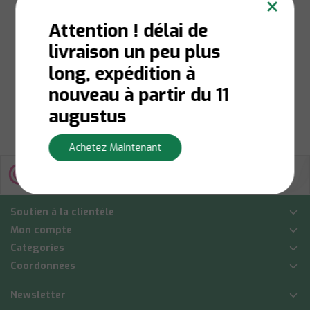
×
60L
Attention ! délai de
livraison un peu plus
En stock:
Livraison en 1
à 3 jours ouvrables
long, expédition à
€229,00
nouveau à partir du 11
Afficher
augustus
Achetez Maintenant
Soutien à la clientèle
Mon compte
Catégories
Coordonnées
Newsletter