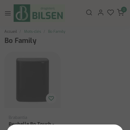
0
Accueil
Mots-clés
Bo Family
Bo Family
Brabantia
Poubelle Bo Touch -