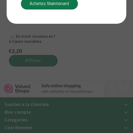
Sunware
Achetez Maintenant
Panier Sunware Q-
Line 0,7 L
En stock:
Livraison en 1
à 3 jours ouvrables
€2,20
Afficher
Soutien à la clientèle
Mon compte
Catégories
Coordonnées