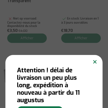
Transparent
Niet op voorraad:
En stock:
Livraison en 1
Contactez-nous pour la
à 3 jours ouvrables
disponibilité du stock
€3,50
€18,70
€4,00
Afficher
Afficher
×
Attention ! délai de
livraison un peu plus
long, expédition à
nouveau à partir du 11
augustus