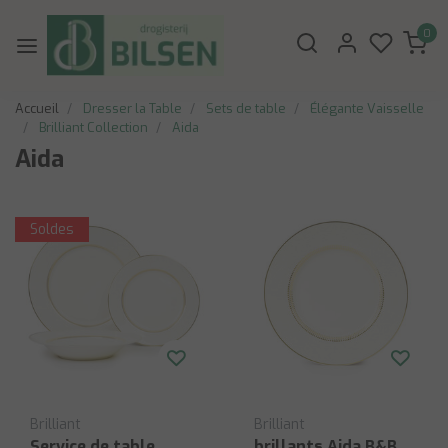
0
Accueil
Dresser la Table
Sets de table
Élégante Vaisselle
Brilliant Collection
Aida
Aida
Soldes
Brilliant
Brilliant
Service de table
brillants Aida B&B