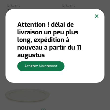
Brilliant
Brilliant
Brilliant Servies
Brilliant Servies Aïda
×
Couche Aida Fruit P6
Petit Plateau Ovale
21,5 cm
Attention ! délai de
livraison un peu plus
En stock:
Livraison en 1
En stock:
Livraison en 1
long, expédition à
à 3 jours ouvrables
à 3 jours ouvrables
nouveau à partir du 11
€36,00
€13,50
augustus
Afficher
Afficher
Achetez Maintenant